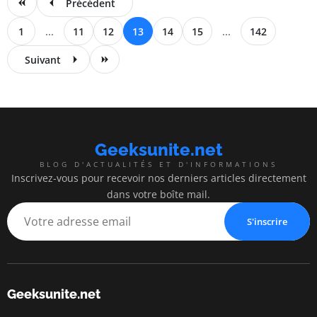
Précédent
1
...
11
12
13
14
15
...
142
Suivant
Geeksunite.net
BLOG D'ACTUALITÉS ET D'INFORMATIONS
Inscrivez-vous pour recevoir nos derniers articles directement
dans votre boîte mail.
S'inscrire
Geeksunite.net