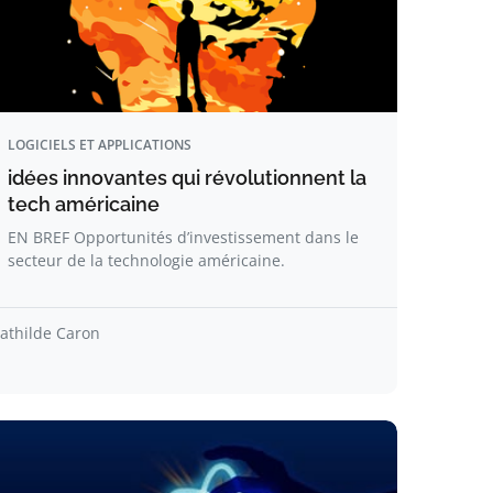
LOGICIELS ET APPLICATIONS
idées innovantes qui révolutionnent la
tech américaine
EN BREF Opportunités d’investissement dans le
secteur de la technologie américaine.
athilde Caron