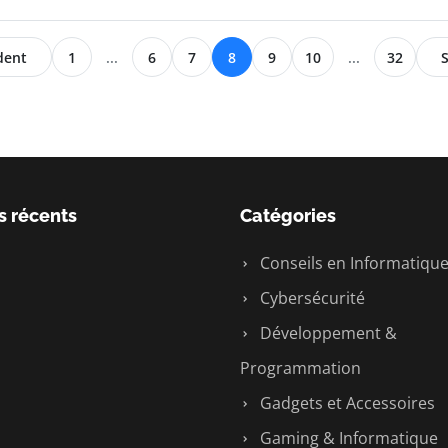
dent
1
...
6
7
8
9
10
...
32
S
s récents
Catégories
Conseils en Informatiqu
Cybersécurité
Développement &
Programmation
Gadgets et Accessoires
Gaming & Informatique