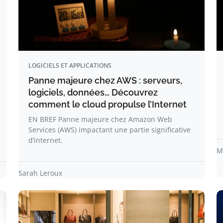
LOGICIELS ET APPLICATIONS
Panne majeure chez AWS : serveurs,
logiciels, données… Découvrez
comment le cloud propulse l’Internet
EN BREF Panne majeure chez Amazon Web
Services (AWS) impactant une partie significative
d’internet.
M
Sarah Leroux