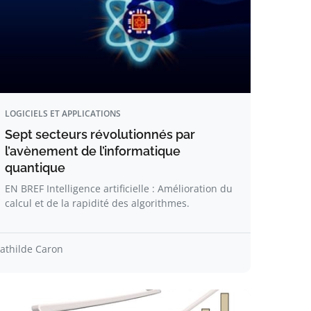
LOGICIELS ET APPLICATIONS
Sept secteurs révolutionnés par
l’avènement de l’informatique
quantique
EN BREF Intelligence artificielle : Amélioration du
calcul et de la rapidité des algorithmes.
athilde Caron