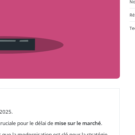
No
Ré
Te
 2025.
ruciale pour le délai de
mise sur le marché
.
que la modernisation est clé pour la stratégie.