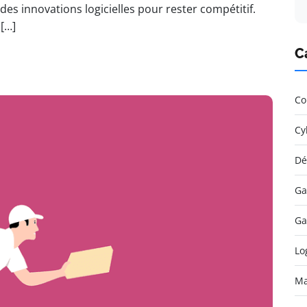
des innovations logicielles pour rester compétitif.
 […]
C
Co
Cy
Dé
Ga
Ga
Lo
Ma