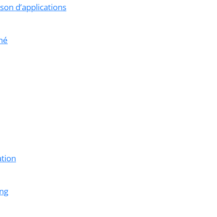
son d’applications
hé
ation
ing