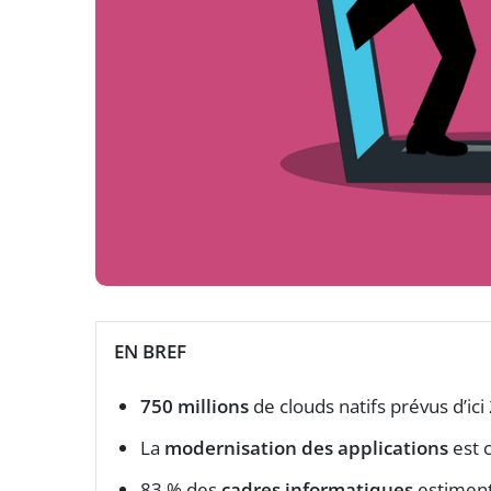
EN BREF
750 millions
de clouds natifs prévus d’ici
La
modernisation des applications
est c
83 % des
cadres informatiques
estiment 