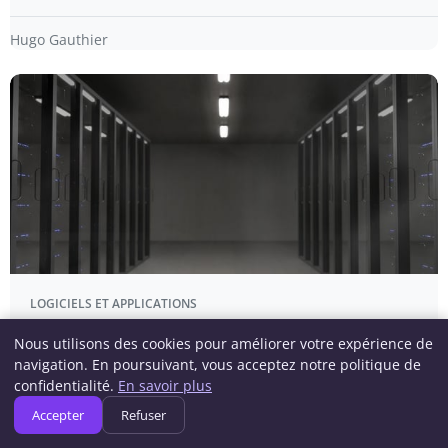
Hugo Gauthier
LOGICIELS ET APPLICATIONS
Dell World 2026 : Découvrez les innovations
Nous utilisons des cookies pour améliorer votre expérience de
des futurs serveurs PowerEdge révélées au
navigation. En poursuivant, vous acceptez notre politique de
rendez-vous high-tech
confidentialité.
En savoir plus
EN BREF Lancement de la 18ème génération de serveurs
Accepter
Refuser
PowerEdge.