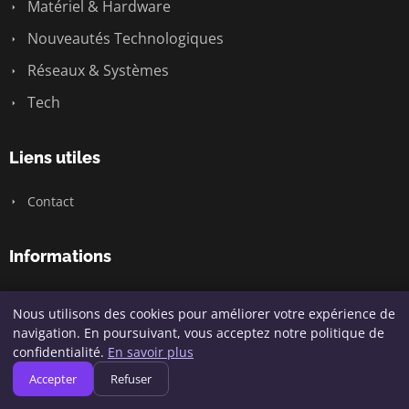
Matériel & Hardware
Nouveautés Technologiques
Réseaux & Systèmes
Tech
Liens utiles
Contact
Informations
Plan du site
Nous utilisons des cookies pour améliorer votre expérience de
navigation. En poursuivant, vous acceptez notre politique de
confidentialité.
En savoir plus
© 2026 Geeksunite.net. Tous droits réservés.
Accepter
Refuser
Plan du site