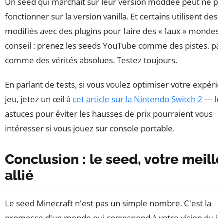
Un seed qui marchait sur leur version moddée peut ne 
fonctionner sur la version vanilla. Et certains utilisent de
modifiés avec des plugins pour faire des « faux » monde
conseil : prenez les seeds YouTube comme des pistes, p
comme des vérités absolues. Testez toujours.
En parlant de tests, si vous voulez optimiser votre expér
jeu, jetez un œil à
cet article sur la Nintendo Switch 2
— l
astuces pour éviter les hausses de prix pourraient vous
intéresser si vous jouez sur console portable.
Conclusion : le seed, votre meil
allié
Le seed Minecraft n'est pas un simple nombre. C'est la
promesse d'un monde qui correspond à votre vision du 