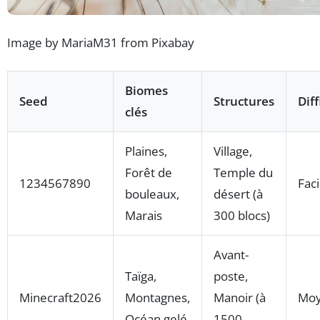
Image by MariaM31 from Pixabay
Biomes
Seed
Structures
Diff
clés
Plaines,
Village,
Forêt de
Temple du
1234567890
Faci
bouleaux,
désert (à
Marais
300 blocs)
Avant-
Taïga,
poste,
Minecraft2026
Montagnes,
Manoir (à
Mo
Océan gelé
1500