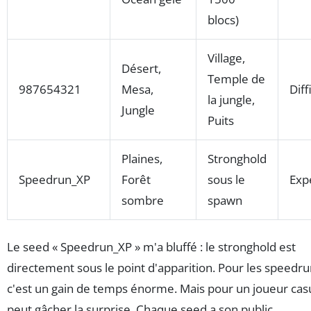
blocs)
Village,
Désert,
Temple de
987654321
Mesa,
Diff
la jungle,
Jungle
Puits
Plaines,
Stronghold
Speedrun_XP
Forêt
sous le
Exp
sombre
spawn
Le seed « Speedrun_XP » m'a bluffé : le stronghold est
directement sous le point d'apparition. Pour les speedr
c'est un gain de temps énorme. Mais pour un joueur casu
peut gâcher la surprise. Chaque seed a son public.