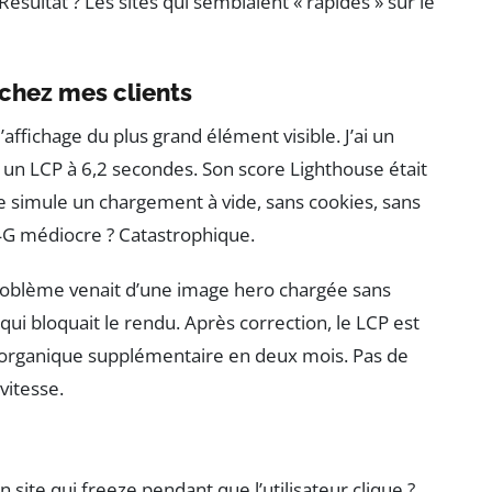
Résultat ? Les sites qui semblaient « rapides » sur le
u chez mes clients
ffichage du plus grand élément visible. J’ai un
 un LCP à 6,2 secondes. Son score Lighthouse était
e simule un chargement à vide, sans cookies, sans
u 4G médiocre ? Catastrophique.
 problème venait d’une image hero chargée sans
 qui bloquait le rendu. Après correction, le LCP est
ic organique supplémentaire en deux mois. Pas de
vitesse.
n site qui freeze pendant que l’utilisateur clique ?