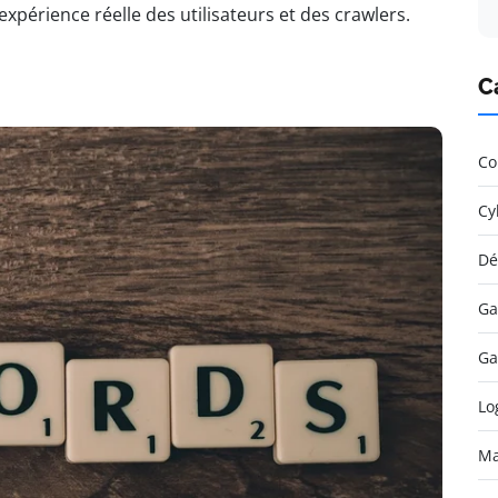
’expérience réelle des utilisateurs et des crawlers.
C
Co
Cy
Dé
Ga
Ga
Lo
Ma