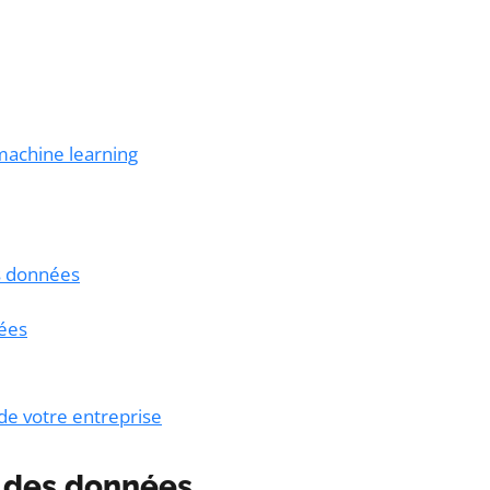
u machine learning
es données
nées
 de votre entreprise
n des données