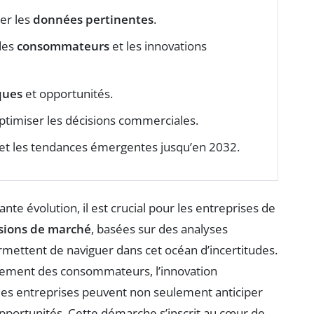
ser les
données pertinentes
.
des
consommateurs
et les innovations
ques
et opportunités.
timiser les décisions commerciales.
et les tendances émergentes jusqu’en 2032.
 évolution, il est crucial pour les entreprises de
sions de marché
, basées sur des analyses
rmettent de naviguer dans cet océan d’incertitudes.
tement des consommateurs, l’innovation
 les entreprises peuvent non seulement anticiper
 opportunités. Cette démarche s’inscrit au cœur de