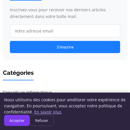
Inscrivez-vous pour recevoir nos derniers articles
directement dans votre boîte mail.
S'inscrire
Catégories
Conseils en Informatique
Nous utilisons des cookies pour améliorer votre expérience de
Cybersécurité
navigation. En poursuivant, vous acceptez notre politique de
confidentialité.
En savoir plus
Développement & Programmation
Accepter
Refuser