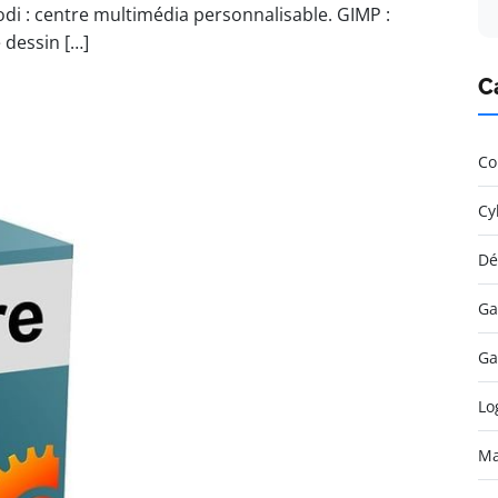
odi : centre multimédia personnalisable. GIMP :
e dessin […]
C
Co
Cy
Dé
Ga
Ga
Lo
Ma