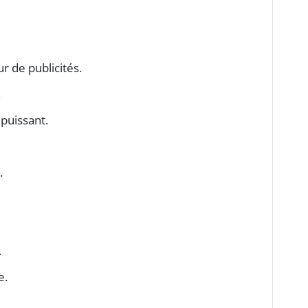
ur de publicités.
.
puissant.
.
.
e.