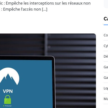
ic : Empêche les interceptions sur les réseaux non
 : Empêche l’accès non […]
C
Co
Cy
Dé
Ga
Ga
Lo
Ma