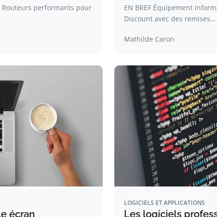
e Routeurs performants pour
EN BREF Équipement informa
Discount avec des remises…
Mathilde Caron
LOGICIELS ET APPLICATIONS
le écran
Les logiciels profes