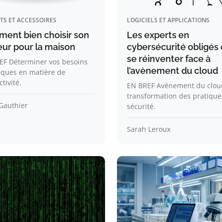
TS ET ACCESSOIRES
LOGICIELS ET APPLICATIONS
ent bien choisir son
Les experts en
eur pour la maison
cybersécurité obligés
se réinventer face à
EF Déterminer vos besoins
l’avènement du cloud
iques en matière de
tivité.
EN BREF Avènement du clou
transformation des pratique
Gauthier
sécurité.
Sarah Leroux