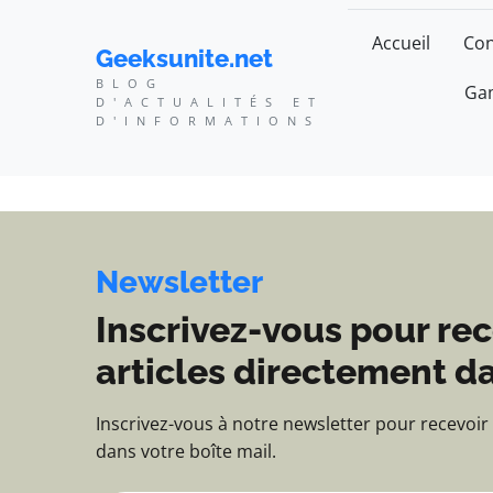
Geeksunite.net - Blog d
Accueil
Con
Geeksunite.net
BLOG
Gam
D'ACTUALITÉS ET
D'INFORMATIONS
Newsletter
Inscrivez-vous pour rec
articles directement da
Inscrivez-vous à notre newsletter pour recevoir
dans votre boîte mail.