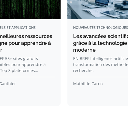
ELS ET APPLICATIONS
NOUVEAUTÉS TECHNOLOGIQUES
meilleures ressources
Les avancées scientif
igne pour apprendre à
grâce à la technologie
r
moderne
F 55+ sites gratuits
EN BREF Intelligence artificie
nibles pour apprendre à
transformation des méthode
 Top 8 plateformes…
recherche.
Gauthier
Mathilde Caron