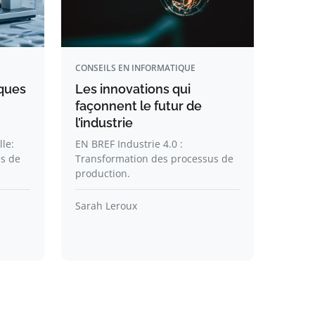
CONSEILS EN INFORMATIQUE
iques
Les innovations qui
façonnent le futur de
l’industrie
lle:
EN BREF Industrie 4.0 :
s de
Transformation des processus de
production.
Sarah Leroux