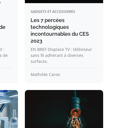
GADGETS ET ACCESSOIRES
Les 7 percées
 de
technologiques
incontournables du CES
2023
d :
EN BREF Displace TV : téléviseur
s de
sans fil adhérant à diverses
surfaces.
Mathilde Caron