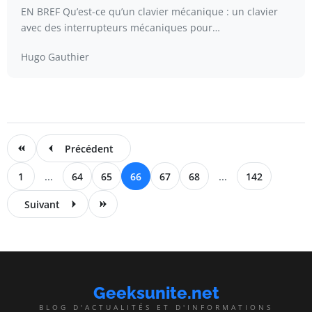
EN BREF Qu’est-ce qu’un clavier mécanique : un clavier
avec des interrupteurs mécaniques pour…
Hugo Gauthier
Précédent
1
...
64
65
66
67
68
...
142
Suivant
Geeksunite.net
BLOG D'ACTUALITÉS ET D'INFORMATIONS