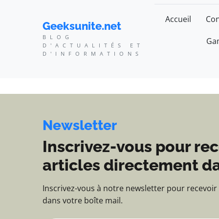
Geeksunite.net - Blog d
Accueil
Con
Geeksunite.net
BLOG
Gam
D'ACTUALITÉS ET
D'INFORMATIONS
Newsletter
Inscrivez-vous pour rec
articles directement da
Inscrivez-vous à notre newsletter pour recevoir
dans votre boîte mail.