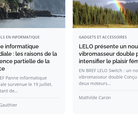
ILS EN INFORMATIQUE
GADGETS ET ACCESSOIRES
e informatique
LELO présente un no
ale : les raisons de la
vibromasseur double 
ience partielle de la
intensifier le plaisir fé
ce
EN BREF LELO Switch : un n
vibromasseur double Conçu
EF Panne informatique
deux moteurs…
le survenue le 19 juillet,
tant de…
Mathilde Caron
Gauthier