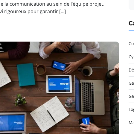
de la communication au sein de l’équipe projet.
vi rigoureux pour garantir […]
C
Co
Cy
Dé
Ga
Ga
Lo
Ma