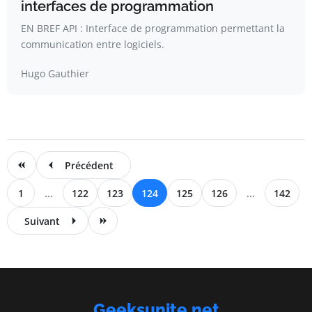
interfaces de programmation
EN BREF API : Interface de programmation permettant la
communication entre logiciels.
Hugo Gauthier
Précédent
1
...
122
123
124
125
126
...
142
Suivant
Geeksunite.net