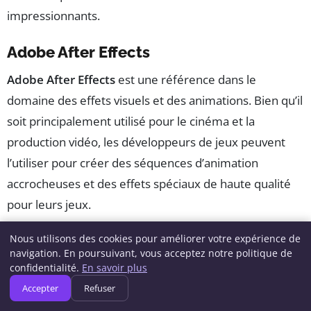
impressionnants.
Adobe After Effects
Adobe After Effects
est une référence dans le
domaine des effets visuels et des animations. Bien qu’il
soit principalement utilisé pour le cinéma et la
production vidéo, les développeurs de jeux peuvent
l’utiliser pour créer des séquences d’animation
accrocheuses et des effets spéciaux de haute qualité
pour leurs jeux.
Nous utilisons des cookies pour améliorer votre expérience de
Les ressources d’apprentissage
navigation. En poursuivant, vous acceptez notre politique de
confidentialité.
En savoir plus
Accepter
Refuser
Cours en ligne