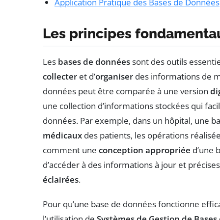
Application Pratique des Bases de Données
Les principes fondamenta
Les
bases de données
sont des outils essent
collecter
et d’
organiser
des informations de m
données peut être comparée à une version
di
une collection d’informations stockées qui facili
données. Par exemple, dans un hôpital, une b
médicaux
des patients, les opérations réalisée
comment une
conception appropriée
d’une b
d’accéder à des informations à jour et précise
éclairées
.
Pour qu’une base de données fonctionne efficac
l’utilisation de
Systèmes de Gestion de Bases