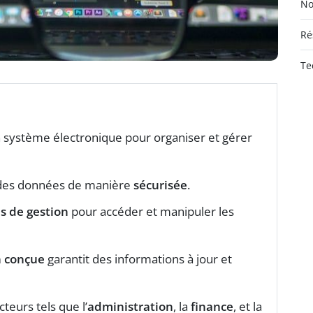
No
Ré
Te
 système électronique pour organiser et gérer
es données de manière
sécurisée
.
s de gestion
pour accéder et manipuler les
n conçue
garantit des informations à jour et
cteurs tels que l’
administration
, la
finance
, et la