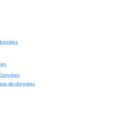
 données
ées
 Données
ase de données