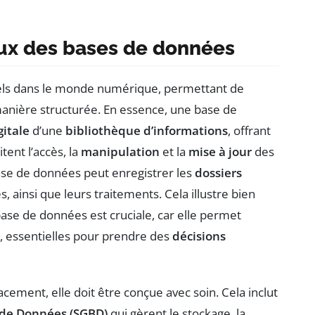
ux des bases de données
iels dans le monde numérique, permettant de
anière structurée. En essence, une base de
gitale
d’une
bibliothèque d’informations
, offrant
tent l’accès, la
manipulation
et la
mise à jour
des
ase de données peut enregistrer les
dossiers
s, ainsi que leurs traitements. Cela illustre bien
ase de données est cruciale, car elle permet
s, essentielles pour prendre des
décisions
ement, elle doit être conçue avec soin. Cela inclut
 de Données (SGBD)
qui gèrent le stockage, la