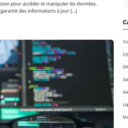
stion pour accéder et manipuler les données.
arantit des informations à jour […]
C
Co
Cy
Dé
Ga
Ga
Lo
Ma