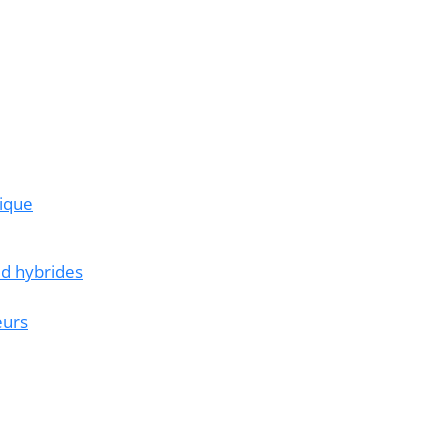
ique
ud hybrides
eurs