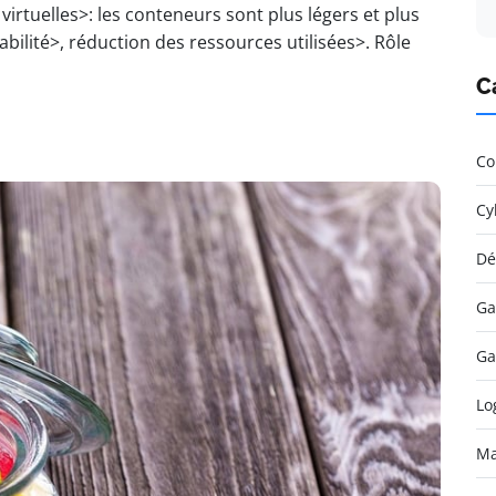
rtuelles>: les conteneurs sont plus légers et plus
abilité>, réduction des ressources utilisées>. Rôle
C
Co
Cy
Dé
Ga
Ga
Lo
Ma