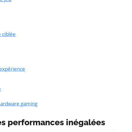
 ciblée
’expérience
é
 hardware gaming
des performances inégalées