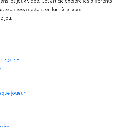
s les jeux vidéo. Cet article explore les différents
ette année, mettant en lumière leurs
e jeu.
inégalées
e
haque joueur
e jeu