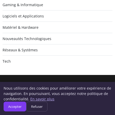
Gaming & Informatique
Logiciels et Applications
Matériel & Hardware
Nouveautés Technologiques
Réseaux & Systèmes
Tech
Nous utilisons des cookies pour améliorer votre expérience de
Geeksunite.net
navigation. En poursuivant, vous acceptez notre politique de
Inscrivez-vous pour recevoir nos derniers articles directement
confidentialité.
En savoir plus
dans votre boîte mail.
Accepter
Refuser
S'inscrire