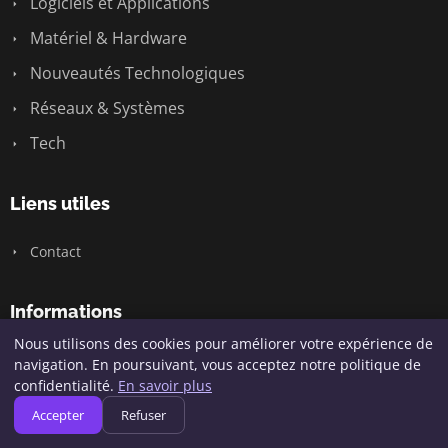
Logiciels et Applications
Matériel & Hardware
Nouveautés Technologiques
Réseaux & Systèmes
Tech
Liens utiles
Contact
Informations
Nous utilisons des cookies pour améliorer votre expérience de
Plan du site
navigation. En poursuivant, vous acceptez notre politique de
confidentialité.
En savoir plus
Accepter
Refuser
© 2026 Geeksunite.net. Tous droits réservés.