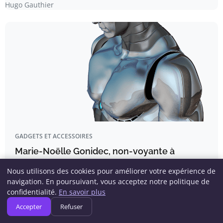
Hugo Gauthier
GADGETS ET ACCESSOIRES
Marie-Noëlle Gonidec, non-voyante à
Quimper, témoigne : « L’intelligence
Nous utilisons des cookies pour améliorer votre expérience de
artificielle transforme notre quotidien »
navigation. En poursuivant, vous acceptez notre politique de
L’IA transforme le quotidien des personnes non-voyantes
confidentialité.
En savoir plus
bien au-delà des idées…
Accepter
Refuser