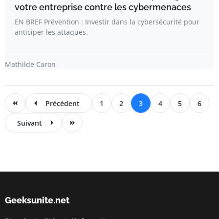
votre entreprise contre les cybermenaces
EN BREF Prévention : Investir dans la cybersécurité pour
anticiper les attaques.
Mathilde Caron
Précédent
1
2
3
4
5
6
Suivant
Geeksunite.net