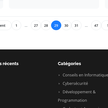
ent
1
...
27
28
29
30
31
...
47
s récents
Catégories
Conseils en Informatiqu
Cybersécurité
Développement &
Programmation