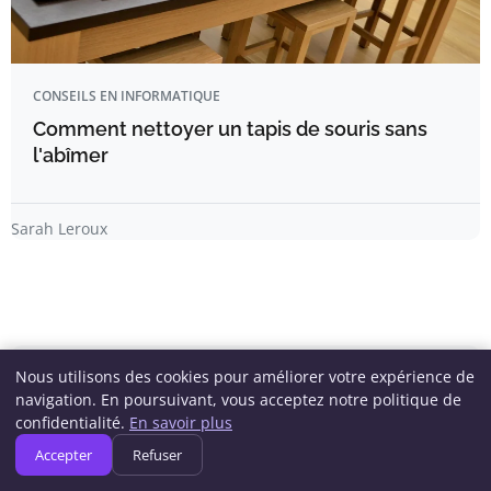
CONSEILS EN INFORMATIQUE
Comment nettoyer un tapis de souris sans
l'abîmer
Sarah Leroux
Nous utilisons des cookies pour améliorer votre expérience de
Newsletter
navigation. En poursuivant, vous acceptez notre politique de
confidentialité.
En savoir plus
Inscrivez-vous pour recevoir nos derniers articles
Accepter
Refuser
directement dans votre boîte mail.