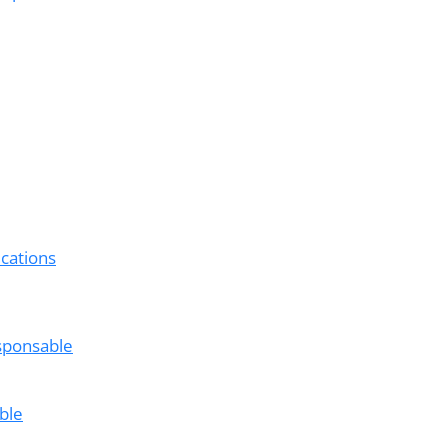
cations
esponsable
able