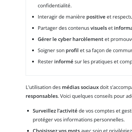
confidentialité.
Interagir de manière
positive
et respectu
Partager des contenus
visuels
et
informa
Gérer le cyber harcèlement
et promouvo
Soigner son
profil
et sa façon de communi
Rester
informé
sur les pratiques et com
L’utilisation des
médias sociaux
doit s’accompa
responsables
. Voici quelques conseils pour a
Surveillez l’activité
de vos comptes et gesti
protéger vos informations personnelles.
Choisissez vos mots
avec soin et privilégie