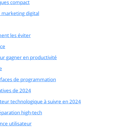
iques compact
marketing digital
ent les éviter
rce
ur gagner en productivité
e
erfaces de programmation
atives de 2024
teur technologique à suivre en 2024
éparation high-tech
ce utilisateur