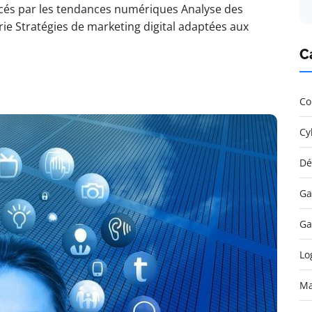
ncés par les tendances numériques Analyse des
rie Stratégies de marketing digital adaptées aux
C
Co
Cy
Dé
Ga
Ga
Lo
Ma