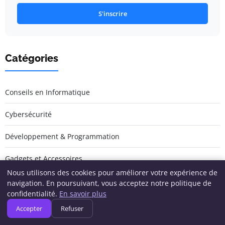
S'inscrire
Catégories
Conseils en Informatique
Cybersécurité
Développement & Programmation
Gadgets et Accessoires
Nous utilisons des cookies pour améliorer votre expérience de
Gaming & Informatique
navigation. En poursuivant, vous acceptez notre politique de
confidentialité.
En savoir plus
Logiciels et Applications
Accepter
Refuser
Matériel & Hardware