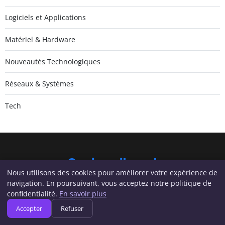
Logiciels et Applications
Matériel & Hardware
Nouveautés Technologiques
Réseaux & Systèmes
Tech
Geeksunite.net
Nous utilisons des cookies pour améliorer votre expérience de
Inscrivez-vous pour recevoir nos derniers articles directement
navigation. En poursuivant, vous acceptez notre politique de
dans votre boîte mail.
confidentialité.
En savoir plus
S'inscrire
Accepter
Refuser