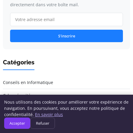
directement dans votre boîte mail.
S'inscrire
Catégories
Conseils en Informatique
Cybersécurité
Nous utilisons des cookies pour améliorer votre expérience de
navigation. En poursuivant, vous acceptez notre politique de
Développement & Programmation
confidentialité.
En savoir plus
Gadgets et Accessoires
Accepter
Refuser