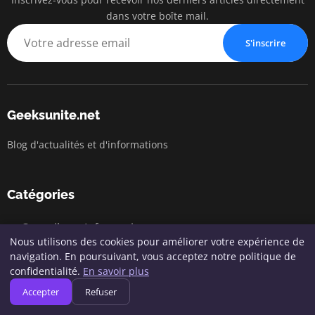
dans votre boîte mail.
S'inscrire
Geeksunite.net
Blog d'actualités et d'informations
Catégories
Conseils en Informatique
Nous utilisons des cookies pour améliorer votre expérience de
Cybersécurité
navigation. En poursuivant, vous acceptez notre politique de
confidentialité.
En savoir plus
Développement & Programmation
Accepter
Refuser
Gadgets et Accessoires