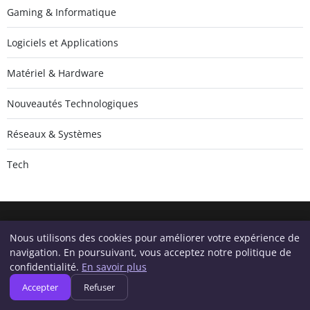
Gaming & Informatique
Logiciels et Applications
Matériel & Hardware
Nouveautés Technologiques
Réseaux & Systèmes
Tech
Nous utilisons des cookies pour améliorer votre expérience de
Geeksunite.net
navigation. En poursuivant, vous acceptez notre politique de
Inscrivez-vous pour recevoir nos derniers articles directement
confidentialité.
En savoir plus
dans votre boîte mail.
Accepter
Refuser
S'inscrire