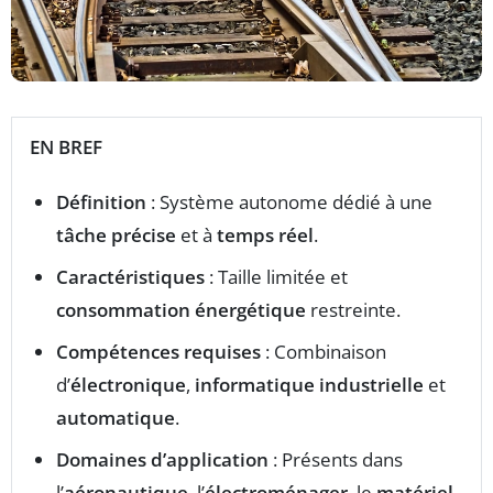
EN BREF
Définition
: Système autonome dédié à une
tâche précise
et à
temps réel
.
Caractéristiques
: Taille limitée et
consommation énergétique
restreinte.
Compétences requises
: Combinaison
d’
électronique
,
informatique industrielle
et
automatique
.
Domaines d’application
: Présents dans
l’
aéronautique
, l’
électroménager
, le
matériel