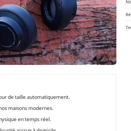
No
Ré
Te
tour de taille automatiquement.
 nos maisons modernes.
 physique en temps réel.
écurité accrue à domicile.