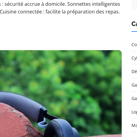
: sécurité accrue à domicile. Sonnettes intelligentes
Cuisine connectée : facilite la préparation des repas.
C
Co
Cy
Dé
Ga
Ga
Lo
Ma