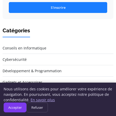
S'inscrire
Catégories
Conseils en Informatique
Cybersécurité
Développement & Programmation
Gadgets et Accessoires
Nous utilisons des cookies pour améliorer votre expérience de
Gaming & Informatique
navigation. En poursuivant, vous acceptez notre politique de
confidentialité.
En savoir plus
Logiciels et Applications
Accepter
Refuser