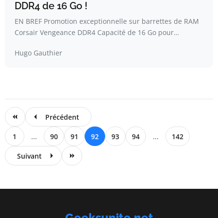
DDR4 de 16 Go !
EN BREF Promotion exceptionnelle sur barrettes de RAM
Corsair Vengeance DDR4 Capacité de 16 Go pour…
Hugo Gauthier
Précédent
1
...
90
91
92
93
94
...
142
Suivant
Geeksunite.net