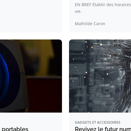
EN BREF Établir des horaires
vie.
Mathilde Caron
GADGETS ET ACCESSOIRES
 portables
Revivez le futur num