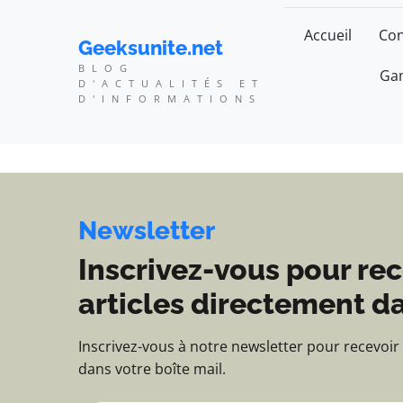
Geeksunite.net - Blog d
Accueil
Con
Geeksunite.net
BLOG
Gam
D'ACTUALITÉS ET
D'INFORMATIONS
Newsletter
Inscrivez-vous pour rec
articles directement da
Inscrivez-vous à notre newsletter pour recevoir
dans votre boîte mail.