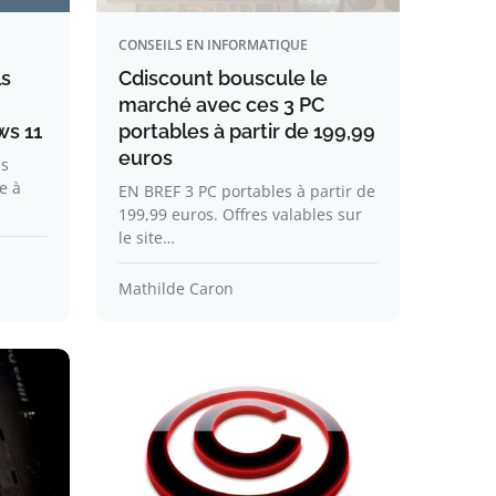
CONSEILS EN INFORMATIQUE
ls
Cdiscount bouscule le
marché avec ces 3 PC
ws 11
portables à partir de 199,99
euros
es
e à
EN BREF 3 PC portables à partir de
199,99 euros. Offres valables sur
le site…
Mathilde Caron