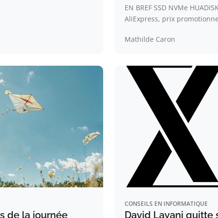
EN BREF SSD NVMe HUADISK 
AliExpress, prix promotionn
Mathilde Caron
CONSEILS EN INFORMATIQUE
s de la journée
David Layani quitte 