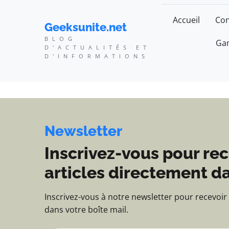
Geeksunite.net - Blog d
Accueil
Con
Geeksunite.net
BLOG
Gam
D'ACTUALITÉS ET
D'INFORMATIONS
Newsletter
Inscrivez-vous pour rec
articles directement da
Inscrivez-vous à notre newsletter pour recevoir
dans votre boîte mail.