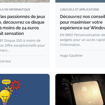
ILS EN INFORMATIQUE
LOGICIELS ET APPLICATIONS
 les passionnés de jeux
Découvrez nos consei
o, découvrez ce disque
pour maximiser votre
à moins de 24 euros
expérience sur Windo
ait sensation
EN BREF Personnalisation d
widgets pour un accès rapid
EF Disque SSD à moins de
l’information.
os Offre exceptionnelle pour
amers…
Hugo Gauthier
 Leroux