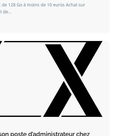
de 128 Go à moins de 10 euros Achat sur
el de…
son poste d’administrateur chez