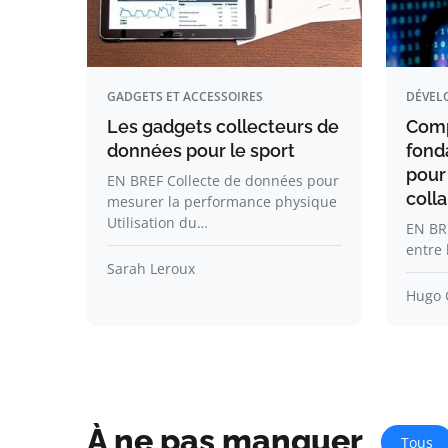
GADGETS ET ACCESSOIRES
DÉVEL
Les gadgets collecteurs de
Comp
données pour le sport
fond
pour
EN BREF Collecte de données pour
coll
mesurer la performance physique
Utilisation du…
EN BRE
entre 
Sarah Leroux
Hugo 
À ne pas manquer
Tous