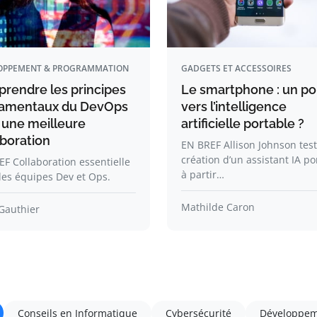
OPPEMENT & PROGRAMMATION
GADGETS ET ACCESSOIRES
rendre les principes
Le smartphone : un po
amentaux du DevOps
vers l’intelligence
 une meilleure
artificielle portable ?
aboration
EN BREF Allison Johnson test
création d’un assistant IA po
F Collaboration essentielle
à partir…
les équipes Dev et Ops.
Mathilde Caron
Gauthier
Conseils en Informatique
Cybersécurité
Développem