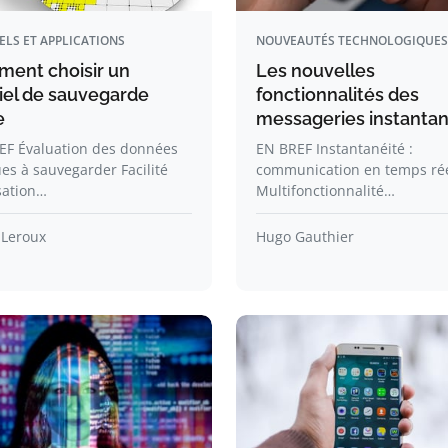
ELS ET APPLICATIONS
NOUVEAUTÉS TECHNOLOGIQUES
ent choisir un
Les nouvelles
ciel de sauvegarde
fonctionnalités des
e
messageries instanta
EF Évaluation des données
EN BREF Instantanéité :
ues à sauvegarder Facilité
communication en temps ré
isation…
Multifonctionnalité…
 Leroux
Hugo Gauthier