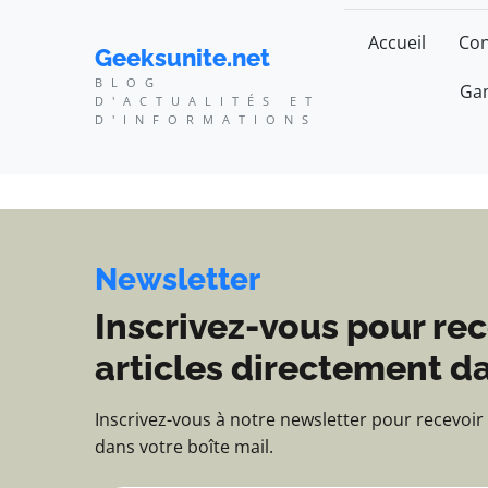
Geeksunite.net - Blog d
Accueil
Con
Geeksunite.net
BLOG
Gam
D'ACTUALITÉS ET
D'INFORMATIONS
Newsletter
Inscrivez-vous pour rec
articles directement da
Inscrivez-vous à notre newsletter pour recevoir
dans votre boîte mail.