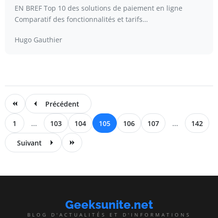
EN BREF Top 10 des solutions de paiement en ligne
Comparatif des fonctionnalités et tarifs…
Hugo Gauthier
Précédent
1
...
103
104
105
106
107
...
142
Suivant
Geeksunite.net
BLOG D'ACTUALITÉS ET D'INFORMATIONS