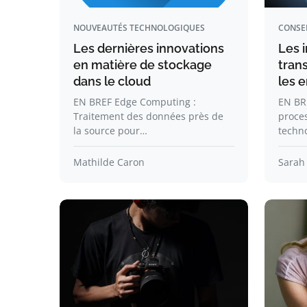
NOUVEAUTÉS TECHNOLOGIQUES
CONSE
Les dernières innovations
Les i
en matière de stockage
tran
dans le cloud
les e
EN BREF Edge Computing :
EN BR
Traitement des données près de
proces
la source pour…
techn
Mathilde Caron
Sarah