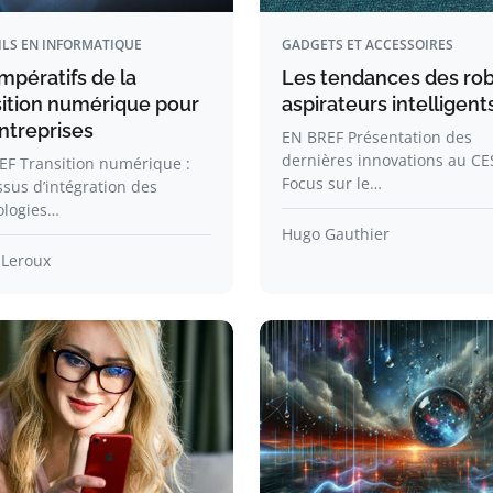
ILS EN INFORMATIQUE
GADGETS ET ACCESSOIRES
mpératifs de la
Les tendances des ro
sition numérique pour
aspirateurs intelligent
ntreprises
EN BREF Présentation des
dernières innovations au CE
EF Transition numérique :
Focus sur le…
sus d’intégration des
ologies…
Hugo Gauthier
 Leroux