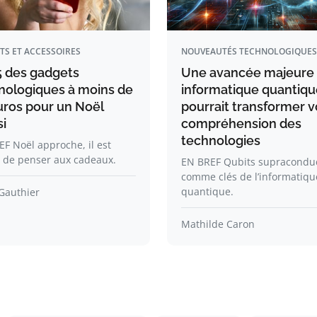
TS ET ACCESSOIRES
NOUVEAUTÉS TECHNOLOGIQUES
5 des gadgets
Une avancée majeure
nologiques à moins de
informatique quantiqu
uros pour un Noël
pourrait transformer v
i
compréhension des
technologies
F Noël approche, il est
 de penser aux cadeaux.
EN BREF Qubits supracondu
comme clés de l’informatiqu
quantique.
Gauthier
Mathilde Caron