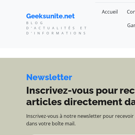
Geeksunite.net - Blog d
Accueil
Con
Geeksunite.net
BLOG
Gam
D'ACTUALITÉS ET
D'INFORMATIONS
Newsletter
Inscrivez-vous pour rec
articles directement da
Inscrivez-vous à notre newsletter pour recevoir
dans votre boîte mail.