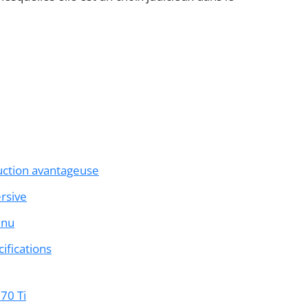
uction avantageuse
rsive
enu
ifications
70 Ti