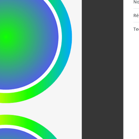
No
Ré
Te