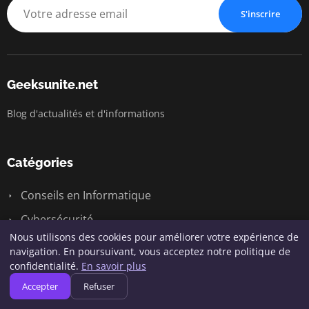
S'inscrire
Geeksunite.net
Blog d'actualités et d'informations
Catégories
Conseils en Informatique
Cybersécurité
Nous utilisons des cookies pour améliorer votre expérience de
Développement & Programmation
navigation. En poursuivant, vous acceptez notre politique de
confidentialité.
En savoir plus
Gadgets et Accessoires
Accepter
Refuser
Gaming & Informatique