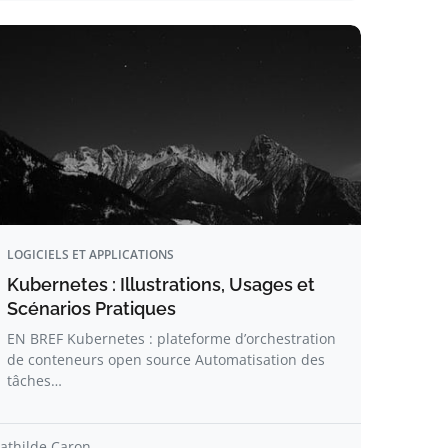
LOGICIELS ET APPLICATIONS
Kubernetes : Illustrations, Usages et
Scénarios Pratiques
EN BREF Kubernetes : plateforme d’orchestration
de conteneurs open source Automatisation des
tâches…
athilde Caron