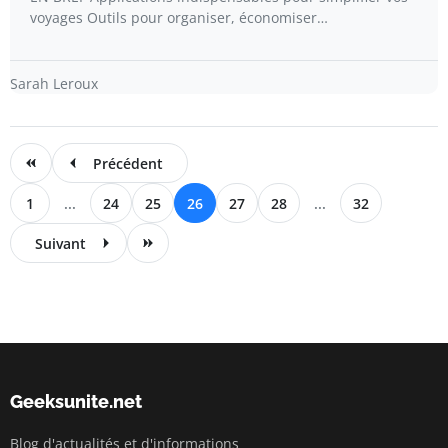
voyages Outils pour organiser, économiser…
Sarah Leroux
Précédent
1
...
24
25
26
27
28
...
32
Suivant
Geeksunite.net
Blog d'actualités et d'informations