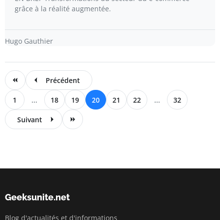
grâce à la réalité augmentée.
Hugo Gauthier
Précédent
1
...
18
19
20
21
22
...
32
Suivant
Geeksunite.net
Blog d'actualités et d'informations