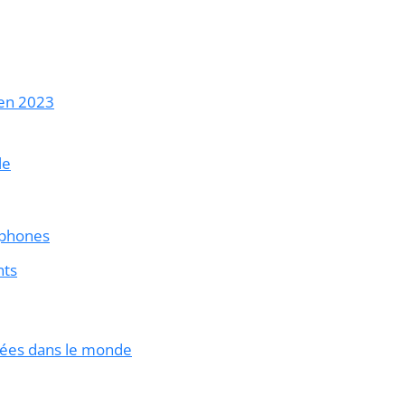
 en 2023
le
tphones
nts
isées dans le monde