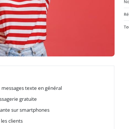
No
Ré
Te
e messages texte en général
sagerie gratuite
sante sur smartphones
les clients