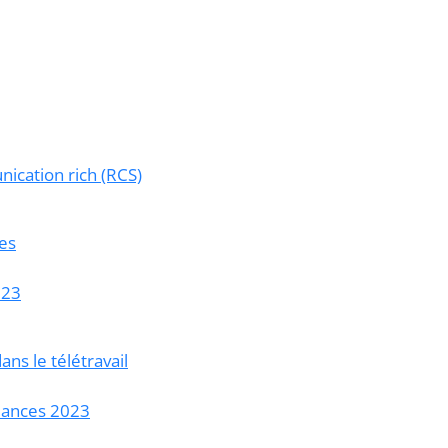
ication rich (RCS)
es
023
ns le télétravail
ndances 2023