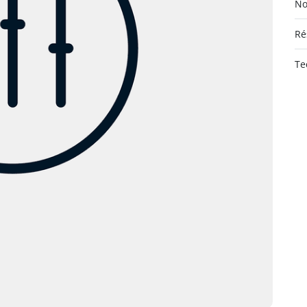
No
Ré
Te