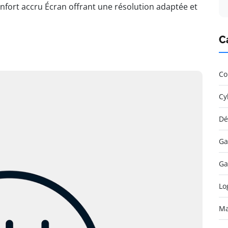
nfort accru Écran offrant une résolution adaptée et
C
Co
Cy
Dé
Ga
Ga
Lo
Ma